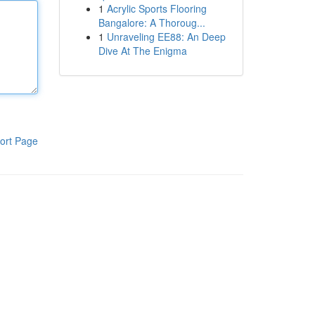
1
Acrylic Sports Flooring
Bangalore: A Thoroug...
1
Unraveling EE88: An Deep
Dive At The Enigma
ort Page