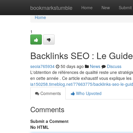
Home
bookmarkstumble
Home
New
Submit
Home
1
Backlinks SEO : Le Guid
seoia765934
50 days ago
News
Discuss
L'obtention de références de qualité reste une stratég
en cette année . Ce article exhaustif vous explique les
ia150258.timeblog.net/77663775/backlinks-seo-le-gui
Comments
Who Upvoted
Comments
Submit a Comment
No HTML