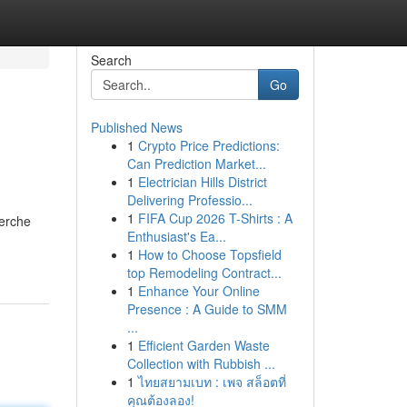
Search
Go
Published News
1
Crypto Price Predictions:
Can Prediction Market...
1
Electrician Hills District
Delivering Professio...
1
FIFA Cup 2026 T-Shirts : A
herche
Enthusiast's Ea...
1
How to Choose Topsfield
top Remodeling Contract...
1
Enhance Your Online
Presence : A Guide to SMM
...
1
Efficient Garden Waste
Collection with Rubbish ...
1
ไทยสยามเบท : เพจ สล็อตที่
คุณต้องลอง!