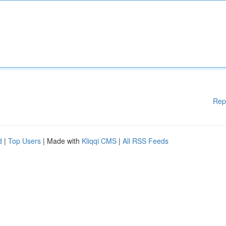
Rep
d
|
Top Users
| Made with
Kliqqi CMS
|
All RSS Feeds