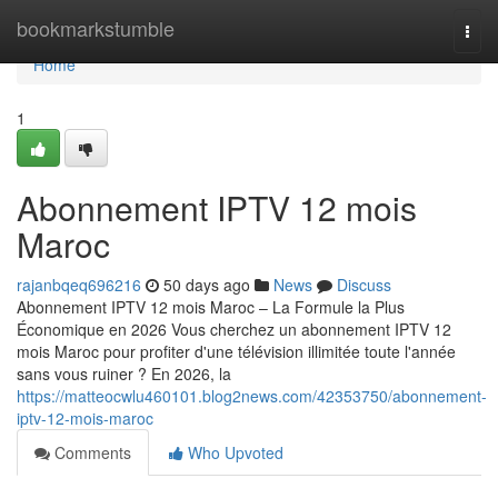
Home
bookmarkstumble
Togg
navi
Home
1
Abonnement IPTV 12 mois
Maroc
rajanbqeq696216
50 days ago
News
Discuss
Abonnement IPTV 12 mois Maroc – La Formule la Plus
Économique en 2026 Vous cherchez un abonnement IPTV 12
mois Maroc pour profiter d'une télévision illimitée toute l'année
sans vous ruiner ? En 2026, la
https://matteocwlu460101.blog2news.com/42353750/abonnement-
iptv-12-mois-maroc
Comments
Who Upvoted