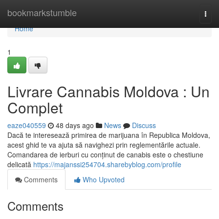
Home
bookmarkstumble
Togg
navi
Home
1
Livrare Cannabis Moldova : Un
Complet
eaze040559
48 days ago
News
Discuss
Dacă te interesează primirea de marijuana în Republica Moldova,
acest ghid te va ajuta să navighezi prin reglementările actuale.
Comandarea de ierburi cu conținut de canabis este o chestiune
delicată
https://majanssi254704.sharebyblog.com/profile
Comments
Who Upvoted
Comments