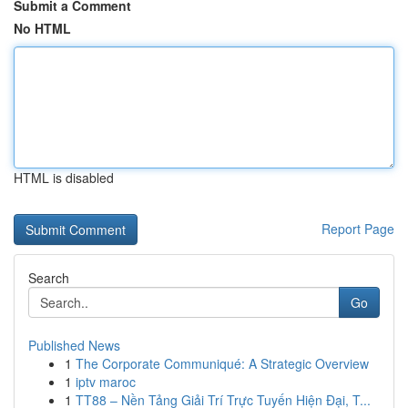
Submit a Comment
No HTML
HTML is disabled
Report Page
Search
Go
Published News
1
The Corporate Communiqué: A Strategic Overview
1
iptv maroc
1
TT88 – Nền Tảng Giải Trí Trực Tuyến Hiện Đại, T...