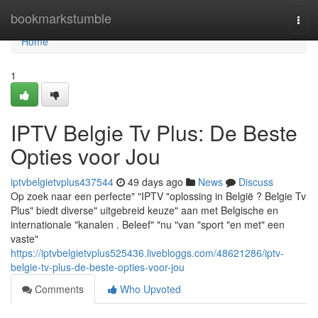
Home
bookmarkstumble
Togg
navi
Home
1
IPTV Belgie Tv Plus: De Beste
Opties voor Jou
iptvbelgietvplus437544
49 days ago
News
Discuss
Op zoek naar een perfecte" "IPTV "oplossing in België ? Belgie Tv
Plus" biedt diverse" uitgebreid keuze" aan met Belgische en
internationale "kanalen . Beleef" "nu "van "sport "en met" een
vaste"
https://iptvbelgietvplus525436.livebloggs.com/48621286/iptv-
belgie-tv-plus-de-beste-opties-voor-jou
Comments
Who Upvoted