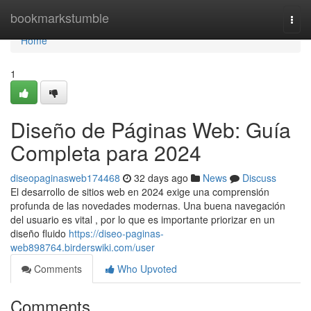
Home
bookmarkstumble
Togg
navi
Home
1
Diseño de Páginas Web: Guía
Completa para 2024
diseopaginasweb174468
32 days ago
News
Discuss
El desarrollo de sitios web en 2024 exige una comprensión
profunda de las novedades modernas. Una buena navegación
del usuario es vital , por lo que es importante priorizar en un
diseño fluido
https://diseo-paginas-
web898764.birderswiki.com/user
Comments
Who Upvoted
Comments