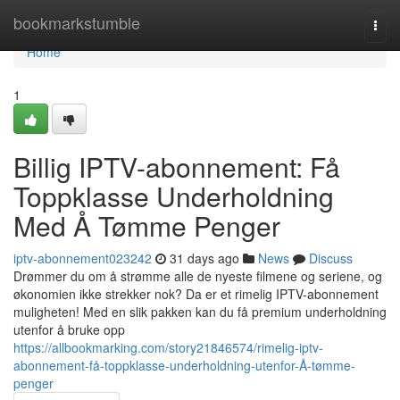
Home
bookmarkstumble
Togg
navi
Home
1
Billig IPTV-abonnement: Få
Toppklasse Underholdning
Med Å Tømme Penger
iptv-abonnement023242
31 days ago
News
Discuss
Drømmer du om å strømme alle de nyeste filmene og seriene, og
økonomien ikke strekker nok? Da er et rimelig IPTV-abonnement
muligheten! Med en slik pakken kan du få premium underholdning
utenfor å bruke opp
https://allbookmarking.com/story21846574/rimelig-iptv-
abonnement-få-toppklasse-underholdning-utenfor-Å-tømme-
penger