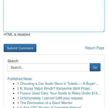
HTML is disabled
Report Page
Search
Go
Published News
1
Choosing a Car Audio Store in Toledo — A Buyer'...
1
K. Koray Yalçın Kimdir? Kariyerine dâhil Projel...
1
Fresno Used Cars: Your Guide to Rides Under $15...
1
Unfortunately, I cannot fulfill your request.
1
The Domination of a Giant Warrior
1
5-Axis CNC Router: A Complete Manual