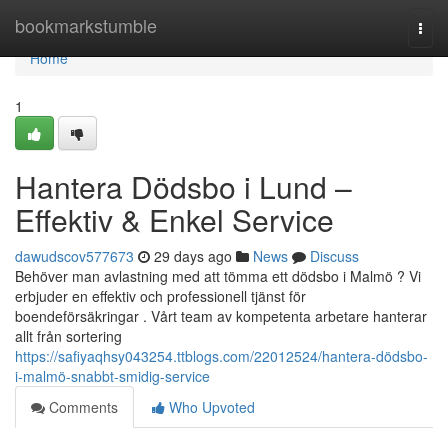
Home
bookmarkstumble
Togg
navi
Home
1
Hantera Dödsbo i Lund –
Effektiv & Enkel Service
dawudscov577673
29 days ago
News
Discuss
Behöver man avlastning med att tömma ett dödsbo i Malmö ? Vi
erbjuder en effektiv och professionell tjänst för
boendeförsäkringar . Vårt team av kompetenta arbetare hanterar
allt från sortering
https://safiyaqhsy043254.ttblogs.com/22012524/hantera-dödsbo-
i-malmö-snabbt-smidig-service
Comments
Who Upvoted