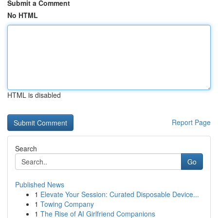
Submit a Comment
No HTML
HTML is disabled
Report Page
Search
Go
Published News
1
Elevate Your Session: Curated Disposable Device...
1
Towing Company
1
The Rise of AI Girlfriend Companions