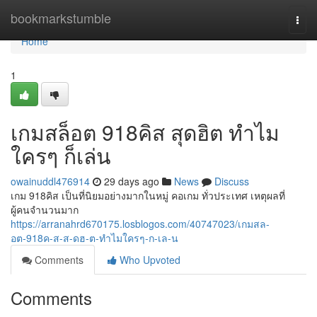
Home
bookmarkstumble
Togg
navi
Home
1
เกมสล็อต 918คิส สุดฮิต ทำไม
ใครๆ ก็เล่น
owainuddl476914
29 days ago
News
Discuss
เกม 918คิส เป็นที่นิยมอย่างมากในหมู่ คอเกม ทั่วประเทศ เหตุผลที่
ผู้คนจำนวนมาก
https://arranahrd670175.losblogos.com/40747023/เกมสล-
อต-918ค-ส-ส-ดฮ-ต-ทำไมใครๆ-ก-เล-น
Comments
Who Upvoted
Comments