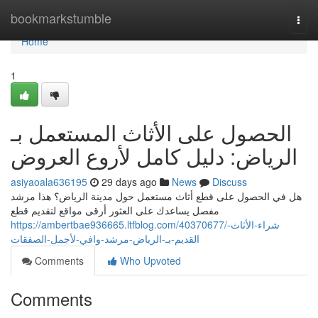
Home
bookmarkstumble
Togg
navi
Home
1
الحصول على الأثاث المستعمل بـ
الرياض: دليل كامل لأروع العروض
asiyaoala636195
29 days ago
News
Discuss
هل في الحصول على قطع أثاث مستعمل حول مدينة الرياض؟ هذا مرشد
مفصل يساعدك على العثور أرقى مواقع لتقديم قطع
https://ambertbae936665.ltfblog.com/40370677/شراء-الأثاث-
القديم-بـ-الرياض-مرشد-وافي-لأجمل-الصفقات
Comments
Who Upvoted
Comments