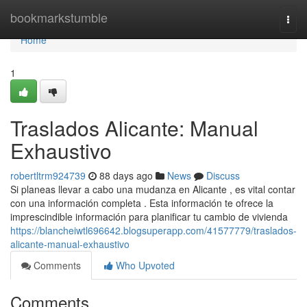
Home
bookmarkstumble
Togg
navi
Home
1
Traslados Alicante: Manual
Exhaustivo
robertltrm924739
88 days ago
News
Discuss
Si planeas llevar a cabo una mudanza en Alicante , es vital contar
con una información completa . Esta información te ofrece la
imprescindible información para planificar tu cambio de vivienda
https://blancheiwtl696642.blogsuperapp.com/41577779/traslados-
alicante-manual-exhaustivo
Comments
Who Upvoted
Comments