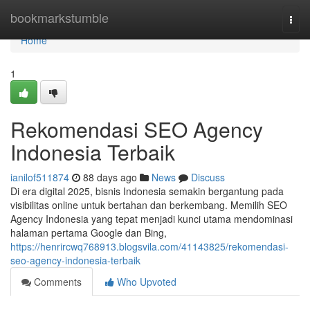
Home
bookmarkstumble
Togg
navi
Home
1
Rekomendasi SEO Agency
Indonesia Terbaik
ianilof511874
88 days ago
News
Discuss
Di era digital 2025, bisnis Indonesia semakin bergantung pada
visibilitas online untuk bertahan dan berkembang. Memilih SEO
Agency Indonesia yang tepat menjadi kunci utama mendominasi
halaman pertama Google dan Bing,
https://henrircwq768913.blogsvila.com/41143825/rekomendasi-
seo-agency-indonesia-terbaik
Comments
Who Upvoted