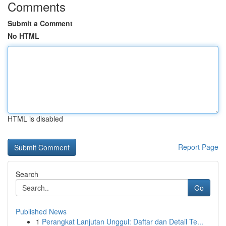
Comments
Submit a Comment
No HTML
HTML is disabled
Report Page
Search
Go
Published News
1
Perangkat Lanjutan Unggul: Daftar dan Detail Te...