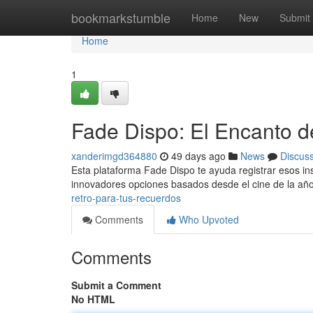
Home
bookmarkstumble
Home
New
Submit
Home
1
Fade Dispo: El Encanto de
xanderimgd364880
49 days ago
News
Discus
Esta plataforma Fade Dispo te ayuda registrar esos in
innovadores opciones basados desde el cine de la añ
retro-para-tus-recuerdos
Comments
Who Upvoted
Comments
Submit a Comment
No HTML