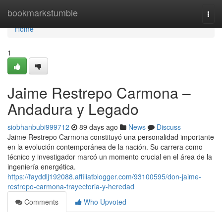
Home
bookmarkstumble
Togg
navi
Home
1
Jaime Restrepo Carmona –
Andadura y Legado
siobhanbubi999712
89 days ago
News
Discuss
Jaime Restrepo Carmona constituyó una personalidad importante
en la evolución contemporánea de la nación. Su carrera como
técnico y investigador marcó un momento crucial en el área de la
ingeniería energética.
https://fayddlj192088.affiliatblogger.com/93100595/don-jaime-
restrepo-carmona-trayectoria-y-heredad
Comments
Who Upvoted