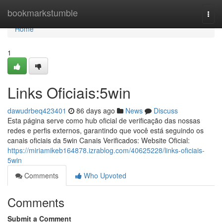
Home
bookmarkstumble
Togg
navi
Home
1
Links Oficiais:5win
dawudrbeq423401
86 days ago
News
Discuss
Esta página serve como hub oficial de verificação das nossas
redes e perfis externos, garantindo que você está seguindo os
canais oficiais da 5win Canais Verificados: Website Oficial:
https://miriamikeb164878.izrablog.com/40625228/links-oficiais-
5win
Comments
Who Upvoted
Comments
Submit a Comment