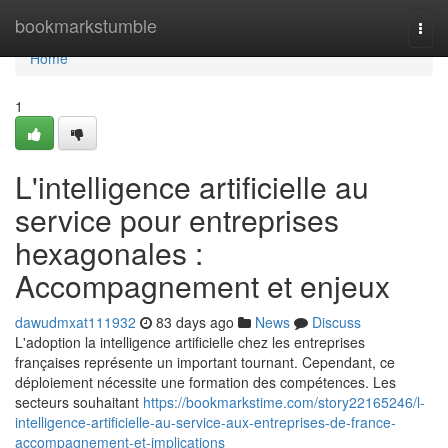
Home
bookmarkstumble
Togg
navi
Home
1
L'intelligence artificielle au
service pour entreprises
hexagonales :
Accompagnement et enjeux
dawudmxat111932
83 days ago
News
Discuss
L'adoption la intelligence artificielle chez les entreprises
françaises représente un important tournant. Cependant, ce
déploiement nécessite une formation des compétences. Les
secteurs souhaitant
https://bookmarkstime.com/story22165246/l-
intelligence-artificielle-au-service-aux-entreprises-de-france-
accompagnement-et-implications