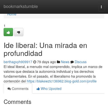
Home
bookmarkstumble
Togg
navi
Home
1
Ide liberal: Una mirada en
profundidad
berthagvyh909917
79 days ago
News
Discuss
El ideal liberal, a menudo mal comprendido, implica un marco de
valores que destaca la autonomía individual y los derechos
fundamentales. En el pasado, el liberalismo ha promovido la
contención del
https://blakewztc136962.blog-gold.com/profile
Comments
Who Upvoted
Comments