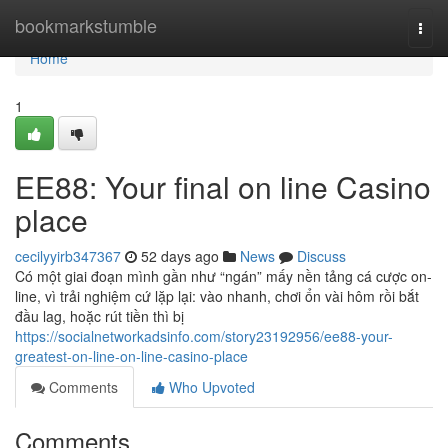
Home
bookmarkstumble
Togg
navi
Home
1
EE88: Your final on line Casino
place
cecilyyirb347367
52 days ago
News
Discuss
Có một giai đoạn mình gần như “ngán” mấy nền tảng cá cược on-
line, vì trải nghiệm cứ lặp lại: vào nhanh, chơi ổn vài hôm rồi bắt
đầu lag, hoặc rút tiền thì bị
https://socialnetworkadsinfo.com/story23192956/ee88-your-
greatest-on-line-on-line-casino-place
Comments
Who Upvoted
Comments